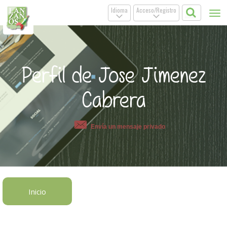
Idioma
Acceso/Registro
Tog
.
.
nav
Perfil de Jose Jimenez
Cabrera
Envía un mensaje privado
Inicio