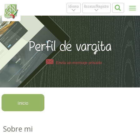
Idioma
Acceso/Registro
Tog
.
.
nav
Perfil de vargita
Envía un mensaje privado
Inicio
Sobre mi