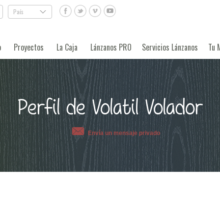
País
.
o
Proyectos
La Caja
Lánzanos PRO
Servicios Lánzanos
Tu 
Perfil de Volatil Volador
Envía un mensaje privado