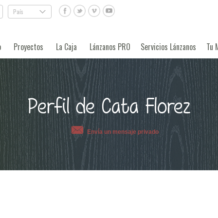
País
.
o
Proyectos
La Caja
Lánzanos PRO
Servicios Lánzanos
Tu 
Perfil de Cata Florez
Envía un mensaje privado