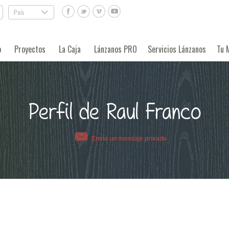
País
.
o
Proyectos
La Caja
Lánzanos PRO
Servicios Lánzanos
Tu 
Perfil de Raul Franco
Envía un mensaje privado