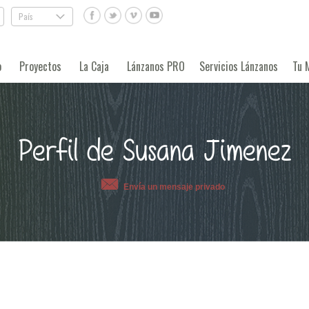
País
.
o
Proyectos
La Caja
Lánzanos PRO
Servicios Lánzanos
Tu 
Perfil de Susana Jimenez
Envía un mensaje privado