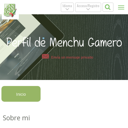
Idioma
Acceso/Registro
Tog
.
.
nav
Perfil de Menchu Gamero
Envía un mensaje privado
Inicio
Sobre mi