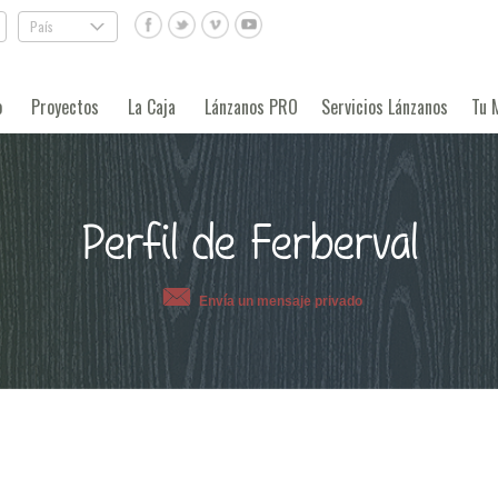
País
.
o
Proyectos
La Caja
Lánzanos PRO
Servicios Lánzanos
Tu 
Perfil de Ferberval
Envía un mensaje privado