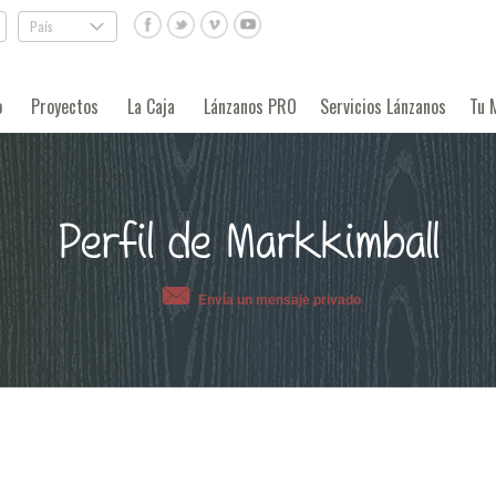
País
.
o
Proyectos
La Caja
Lánzanos PRO
Servicios Lánzanos
Tu 
Perfil de Markkimball
Envía un mensaje privado