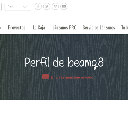
País
.
o
Proyectos
La Caja
Lánzanos PRO
Servicios Lánzanos
Tu 
Perfil de beamg8
Envía un mensaje privado