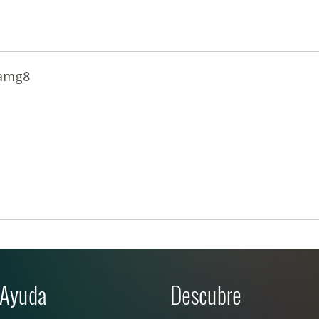
amg8
Ayuda
Descubre