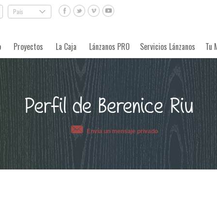
País
.
o
Proyectos
La Caja
Lánzanos PRO
Servicios Lánzanos
Tu 
Perfil de Berenice Riu
Envía un mensaje privado