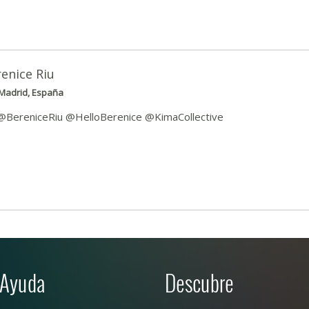
enice Riu
Madrid, España
 @BereniceRiu @HelloBerenice @KimaCollective
Ayuda
Descubre