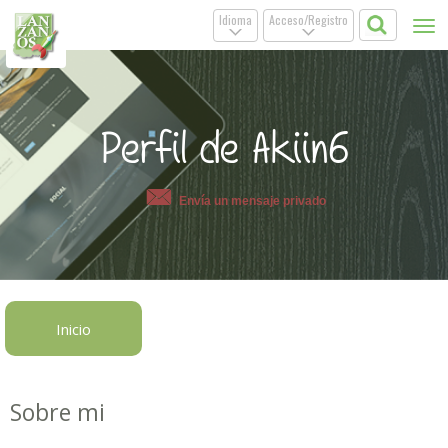
Idioma
Acceso/Registro
Tog
.
.
nav
Perfil de Akiin6
Envía un mensaje privado
Inicio
Sobre mi