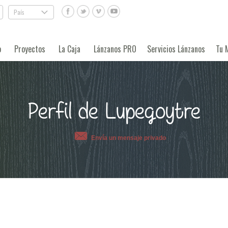
País
.
o
Proyectos
La Caja
Lánzanos PRO
Servicios Lánzanos
Tu 
Perfil de Lupegoytre
Envía un mensaje privado