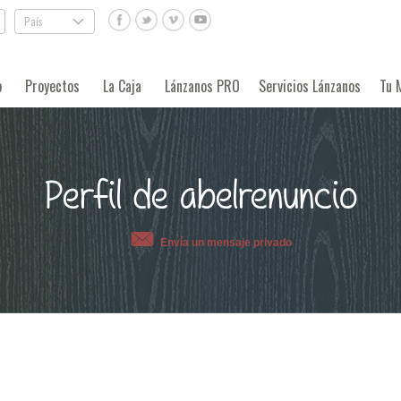
País
.
o
Proyectos
La Caja
Lánzanos PRO
Servicios Lánzanos
Tu 
Perfil de abelrenuncio
Envía un mensaje privado