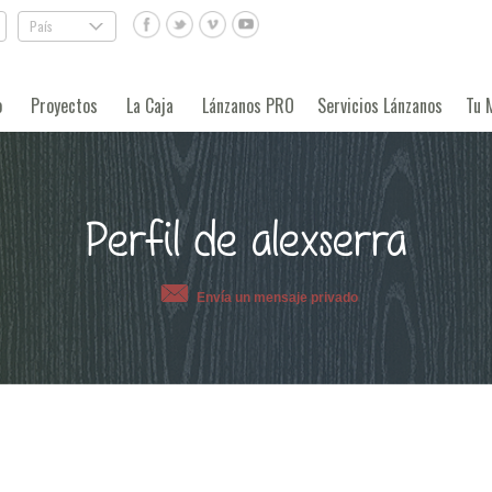
País
.
o
Proyectos
La Caja
Lánzanos PRO
Servicios Lánzanos
Tu 
Perfil de alexserra
Envía un mensaje privado