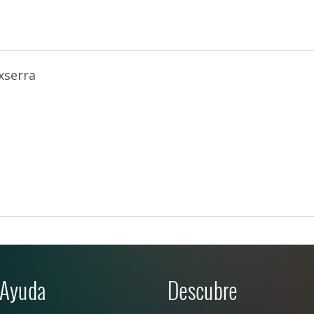
xserra
Ayuda
Descubre