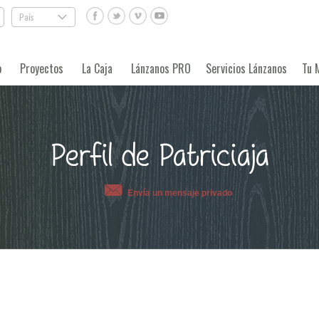
País
.
o
Proyectos
La Caja
Lánzanos PRO
Servicios Lánzanos
Tu 
Perfil de Patriciaja
Envía un mensaje privado