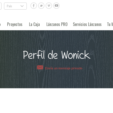
País
.
o
Proyectos
La Caja
Lánzanos PRO
Servicios Lánzanos
Tu 
Perfil de Wonick
Envía un mensaje privado