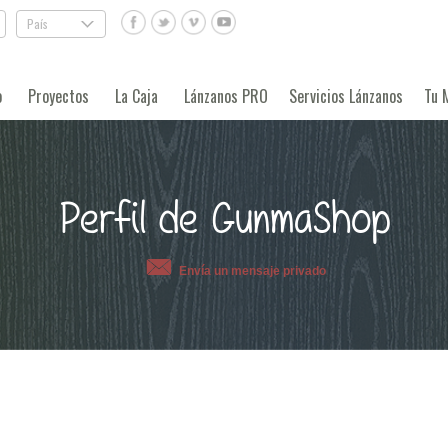
País
.
o
Proyectos
La Caja
Lánzanos PRO
Servicios Lánzanos
Tu 
Perfil de GunmaShop
Envía un mensaje privado