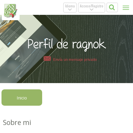
Idioma
Acceso/Registro
Tog
.
.
nav
Perfil de ragnok
Envía un mensaje privado
Inicio
Sobre mi