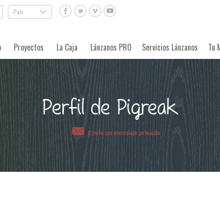
País
.
o
Proyectos
La Caja
Lánzanos PRO
Servicios Lánzanos
Tu 
Perfil de Pigreak
Envía un mensaje privado