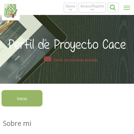
Idioma
Acceso/Registro
Tog
.
.
nav
Perfil de Proyecto Cace
Envía un mensaje privado
Inicio
Sobre mi