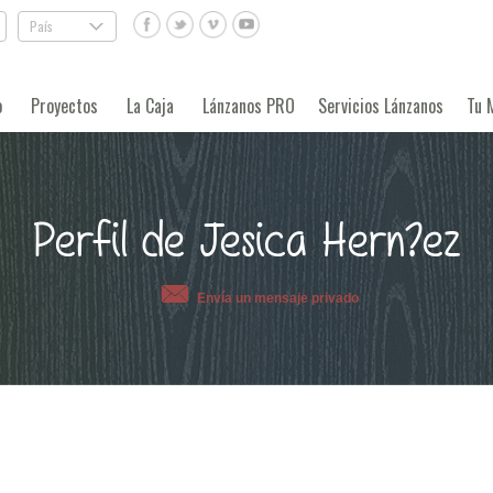
País
.
o
Proyectos
La Caja
Lánzanos PRO
Servicios Lánzanos
Tu 
Perfil de Jesica Hern?ez
Envía un mensaje privado