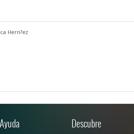
ica Hern?ez
Ayuda
Descubre