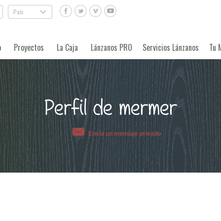
País
.
o
Proyectos
La Caja
Lánzanos PRO
Servicios Lánzanos
Tu 
Perfil de mermer
Envía un mensaje privado