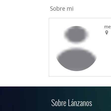
Sobre mi
me
Sobre Lánzanos