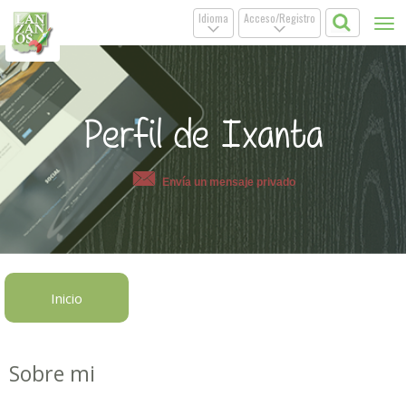
Idioma
Acceso/Registro
Tog
.
.
nav
Perfil de Ixanta
Envía un mensaje privado
Inicio
Sobre mi