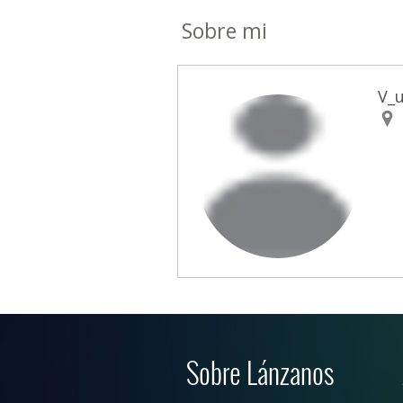
Sobre mi
V_
Sobre Lánzanos