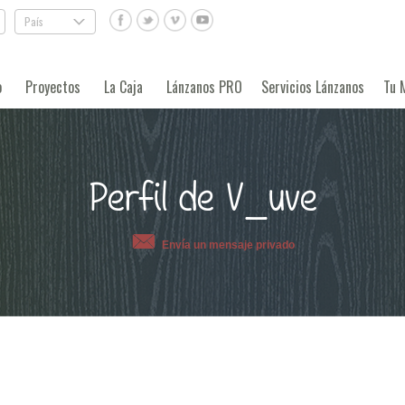
País
.
o
Proyectos
La Caja
Lánzanos PRO
Servicios Lánzanos
Tu 
Perfil de V_uve
Envía un mensaje privado