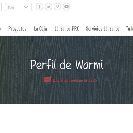
País
.
o
Proyectos
La Caja
Lánzanos PRO
Servicios Lánzanos
Tu 
Perfil de Warmi
Envía un mensaje privado