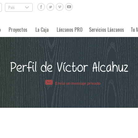
País
.
o
Proyectos
La Caja
Lánzanos PRO
Servicios Lánzanos
Tu 
Perfil de Víctor Alcahuz
Envía un mensaje privado