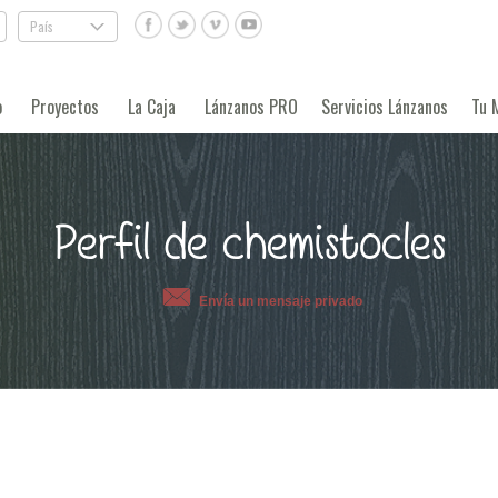
País
.
o
Proyectos
La Caja
Lánzanos PRO
Servicios Lánzanos
Tu 
Perfil de chemistocles
Envía un mensaje privado