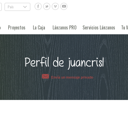
País
.
o
Proyectos
La Caja
Lánzanos PRO
Servicios Lánzanos
Tu 
Perfil de juancris1
Envía un mensaje privado