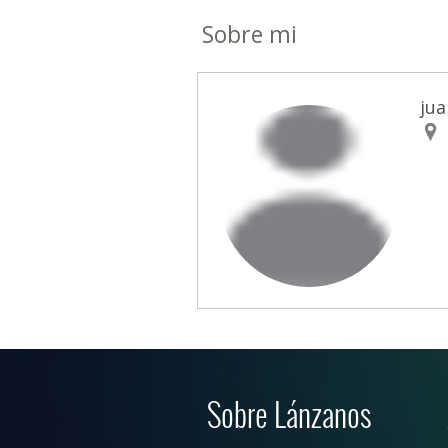
Sobre mi
jua
Sobre Lánzanos