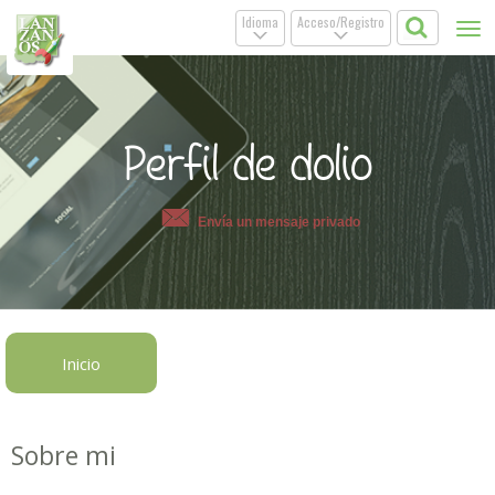
Idioma
Acceso/Registro
Tog
.
.
nav
Perfil de dolio
Envía un mensaje privado
Inicio
Sobre mi