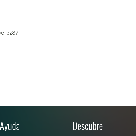
perez87
Ayuda
Descubre