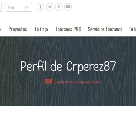
País
.
o
Proyectos
La Caja
Lánzanos PRO
Servicios Lánzanos
Tu 
Perfil de Crperez87
Envía un mensaje privado