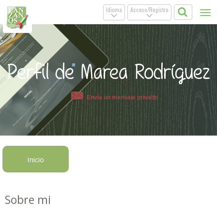
Idioma
Acceso/Registro
Tog
.
.
nav
Perfil de Marea Rodríguez
Envía un mensaje privado
Inicio
Sobre mi