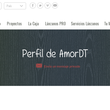
País
.
o
Proyectos
La Caja
Lánzanos PRO
Servicios Lánzanos
Tu 
Perfil de AmorDT
Envía un mensaje privado