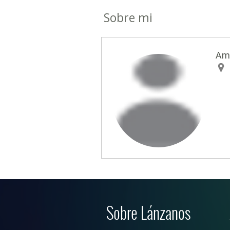
Sobre mi
Am
Sobre Lánzanos