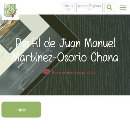
Idioma
Acceso/Registro
Tog
.
.
nav
Perfil de Juan Manuel
Martinez-Osorio Chana
Envía un mensaje privado
Inicio