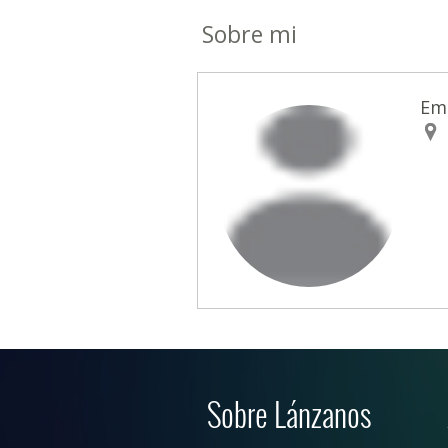
Sobre mi
Em
Sobre Lánzanos