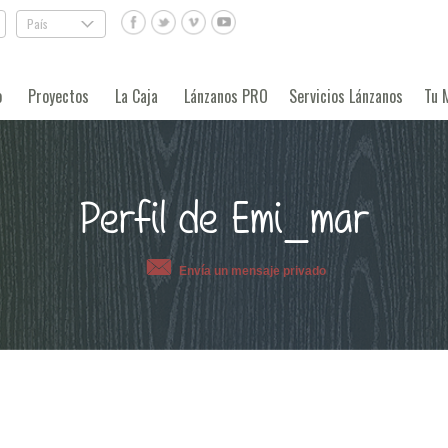
País
.
o
Proyectos
La Caja
Lánzanos PRO
Servicios Lánzanos
Tu 
Perfil de Emi_mar
Envía un mensaje privado