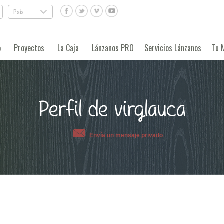
País
.
o
Proyectos
La Caja
Lánzanos PRO
Servicios Lánzanos
Tu 
Perfil de virglauca
Envía un mensaje privado