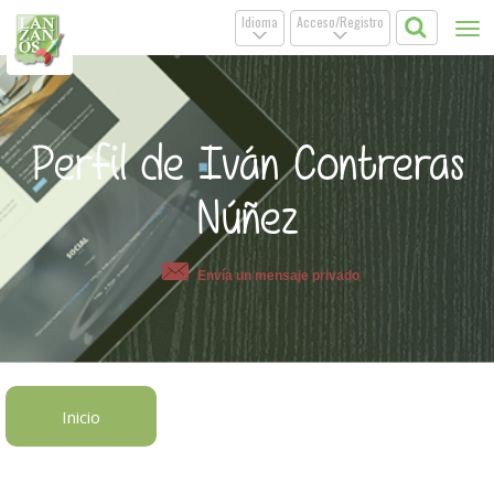
Idioma
Acceso/Registro
Tog
.
.
nav
Perfil de Iván Contreras
Núñez
Envía un mensaje privado
Inicio