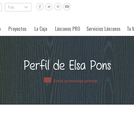
País
.
o
Proyectos
La Caja
Lánzanos PRO
Servicios Lánzanos
Tu 
Perfil de Elsa Pons
Envía un mensaje privado