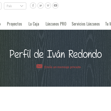
País
.
o
Proyectos
La Caja
Lánzanos PRO
Servicios Lánzanos
Tu 
Perfil de Iván Redondo
Envía un mensaje privado