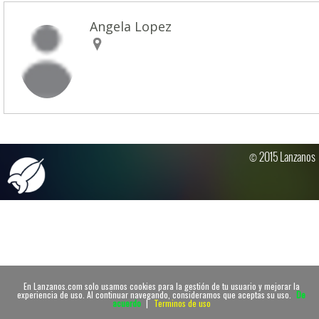
Angela Lopez
© 2015 Lanzanos
En Lanzanos.com solo usamos cookies para la gestión de tu usuario y mejorar la
experiencia de uso. Al continuar navegando, consideramos que aceptas su uso.
De
acuerdo
|
Terminos de uso