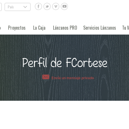
País
.
o
Proyectos
La Caja
Lánzanos PRO
Servicios Lánzanos
Tu 
Perfil de FCortese
Envía un mensaje privado