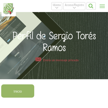
Idioma
Acceso/Registro
Tog
.
.
nav
Perfil de Sergio Torés
Ramos
Envía un mensaje privado
Inicio