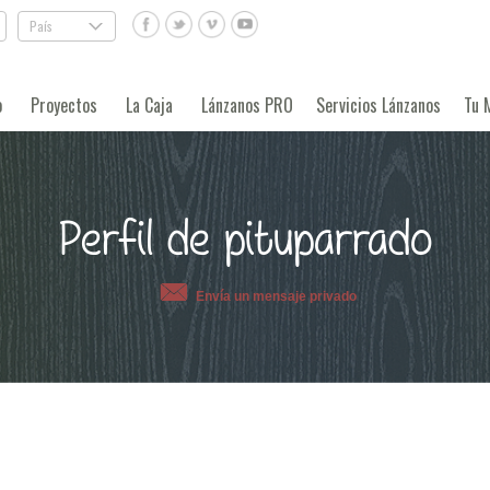
País
.
o
Proyectos
La Caja
Lánzanos PRO
Servicios Lánzanos
Tu 
Perfil de pituparrado
Envía un mensaje privado