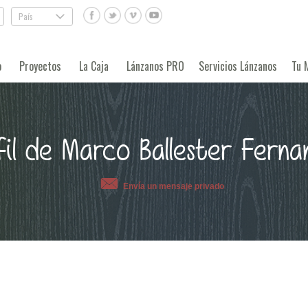
País
.
o
Proyectos
La Caja
Lánzanos PRO
Servicios Lánzanos
Tu 
fil de Marco Ballester Ferna
Envía un mensaje privado