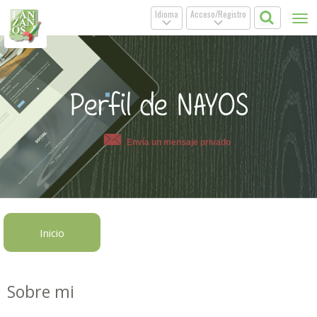
Idioma
Acceso/Registro
Tog
.
.
nav
Perfil de NAYOS
Envía un mensaje privado
Inicio
Sobre mi