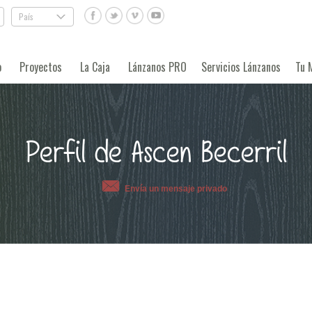
País
.
o
Proyectos
La Caja
Lánzanos PRO
Servicios Lánzanos
Tu 
Perfil de Ascen Becerril
Envía un mensaje privado