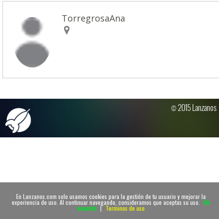
TorregrosaAna
© 2015 Lanzanos
En Lanzanos.com solo usamos cookies para la gestión de tu usuario y mejorar la
experiencia de uso. Al continuar navegando, consideramos que aceptas su uso.
De
acuerdo
|
Terminos de uso