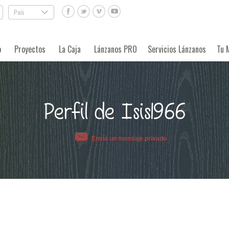
País
.
o
Proyectos
La Caja
Lánzanos PRO
Servicios Lánzanos
Tu 
Perfil de Isis1966
Envía un mensaje privado