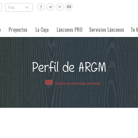
País
.
o
Proyectos
La Caja
Lánzanos PRO
Servicios Lánzanos
Tu 
Perfil de ARGM
Envía un mensaje privado