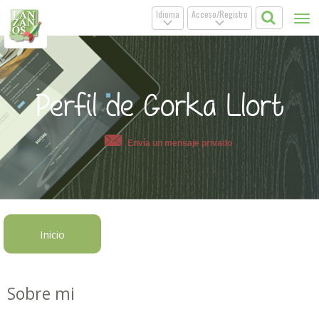
Idioma
Acceso/Registro
Tog
.
.
nav
Perfil de Gorka Llort
Envía un mensaje privado
Inicio
Sobre mi